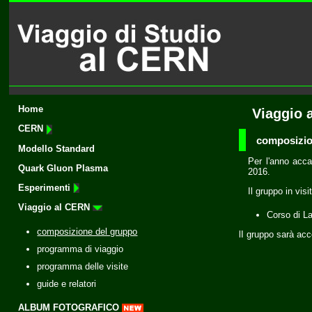
Home
Viaggio 
CERN
composizio
Modello Standard
Per l'anno acca
Quark Gluon Plasma
2016.
Esperimenti
Il gruppo in vis
Viaggio al CERN
Corso di La
composizione del gruppo
lI gruppo sarà acc
programma di viaggio
programma delle visite
guide e relatori
ALBUM FOTOGRAFICO