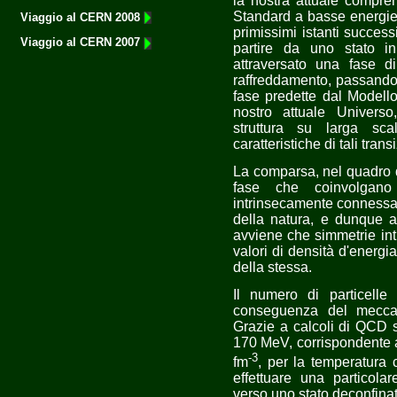
la nostra attuale compren
Standard a basse energie 
Viaggio al CERN 2008
primissimi istanti succes
Viaggio al CERN 2007
partire da uno stato in
attraversato una fase 
raffreddamento, passando a
fase predette dal Modello
nostro attuale Universo
struttura su larga sc
caratteristiche di tali trans
La comparsa, nel quadro d
fase che coinvolgano 
intrinsecamente connessa 
della natura, e dunque a
avviene che simmetrie intr
valori di densità d'energia,
della stessa.
Il numero di particell
conseguenza del meccan
Grazie a calcoli di QCD s
170 MeV, corrispondente a
-3
fm
, per la temperatura 
effettuare una particola
verso uno stato deconfinat