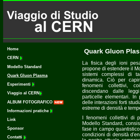
Home
Quark Gluon Pla
CERN
La fisica degli ioni pesa
Modello Standard
propone di estendere il M
sistemi complessi di ta
Quark Gluon Plasma
dinamica. Ciò per capi
Esperimenti
fenomeni collettivi, co
discendano dalle leggi
Viaggio al CERN
particelle elementari. In
delle interazioni forti stu
ALBUM FOTOGRAFICO
estreme di densità e temp
Informazioni pratiche
I fenomeni collettivi di p
Link
Modello Standard, consist
Sponsor
fase in campo quantistic
condizioni di densità d'e
Contatti