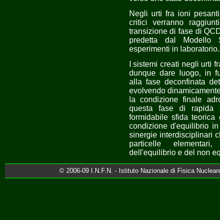
Negli urti fra ioni pesant
critici verranno raggiun
transizione di fase di QC
predetta dal Modello 
esperimenti in laboratorio.
I sistemi creati negli urti 
dunque dare luogo, in fun
alla fase deconfinata de
evolvendo dinamicamente 
la condizione finale adr
questa fase di rapida 
formidabile sfida teorica
condizione d'equilibrio in
sinergie interdisciplinari 
particelle elementari
dell'equilibrio e del non eq
© 2006-09 I.N.F.N. - Istituto Nazionale di Fisica Nuclear