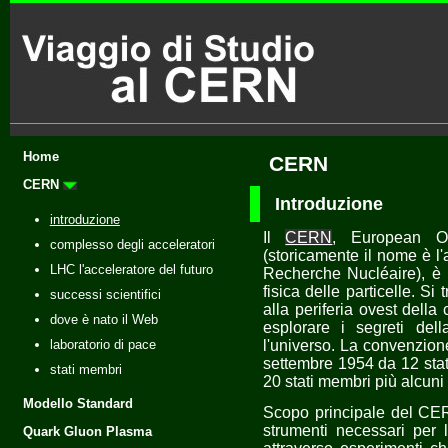
Home
CERN
CERN
Introduzione
introduzione
Il
CERN
, European Or
complesso degli acceleratori
(storicamente il nome è l
LHC l'acceleratore del futuro
Recherche Nucléaire), è 
fisica delle particelle. Si
successi scientifici
alla periferia ovest della 
dove è nato il Web
esplorare i segreti del
laboratorio di pace
l'universo. La convenzione
settembre 1954 da 12 sta
stati membri
20 stati membri più alcuni
Modello Standard
Scopo principale del CERN 
strumenti necessari per l
Quark Gluon Plasma