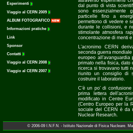
attraverso esperimenti ch
Esperimenti
dal punto di vista scienti
sono essenzialmente gl
Viaggio al CERN 2009
particelle fino a energ
ALBUM FOTOGRAFICO
permettono di vedere e sc
durante le collisioni, e 
Informazioni pratiche
stimolante atmosfera rap
concentrazione di menti 
Link
Sponsor
L'acronimo CERN deriva
seconda guerra mondiale si
Contatti
europeo all'avanguardia pe
Viaggio al CERN 2008
primato nella fisica, dato 
ricerca si trovavano tutti
Viaggio al CERN 2007
riunito un consiglio di 
costruire il laboratorio.
C'è un po' di confusione 
prima lettera dell'acro
modificato in Centre Eu
(Centro Europeo per la R
sociale del CERN è da m
Nuclear Research.
© 2006-09 I.N.F.N. - Istituto Nazionale di Fisica Nucleare. Ma