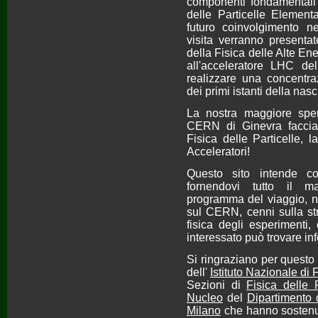
componenti fondamentali 
delle Particelle Element
futuro coinvolgimento ne
visita verranno presentat
della Fisica delle Alte Ene
all'acceleratore LHC del
realizzare una concentra
dei primi istanti della nasc
La nostra maggiore sper
CERN di Ginevra faccia 
Fisica delle Particelle, 
Acceleratori!
Questo sito intende con
fornendovi tutto il ma
programma del viaggio, not
sul CERN, cenni sulla str
fisica degli esperimenti,
interessato può trovare in
Si ringraziano per questo
dell'
Istituto Nazionale di 
Sezioni di
Fisica delle 
Nucleo
del
Dipartimento d
Milano
che hanno sostenu