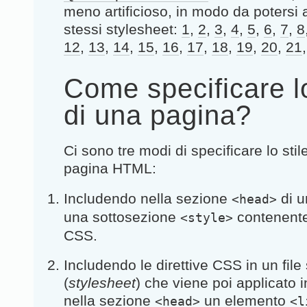
meno artificioso, in modo da potersi 
stessi
stylesheet:
1
,
2
,
3
,
4
,
5
,
6
,
7
,
8
12
,
13
,
14
,
15
,
16
,
17
,
18
,
19
,
20
,
21
Come specificare lo
di una pagina?
Ci sono tre modi di specificare lo stil
pagina HTML:
Includendo nella sezione
di u
<head>
una sottosezione
contenente 
<style>
CSS.
Includendo le direttive CSS in un file
(
stylesheet
) che viene poi applicato 
nella sezione
un elemento
<head>
<l