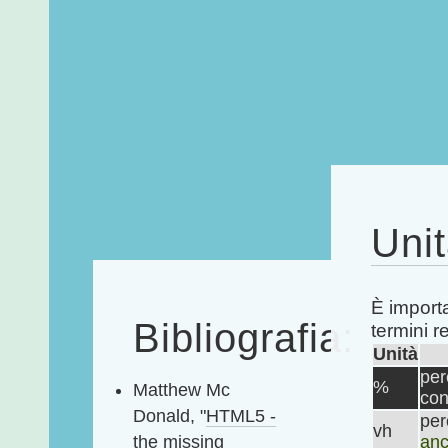
Unit
È importa
Bibliografia:
termini re
Unità
per
%
Matthew Mc
con
Donald, "
HTML5 -
per
vh
anc
the missing