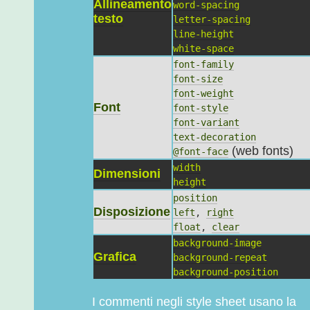
Allineamento
word-spacing
testo
letter-spacing
line-height
white-space
font-family
font-size
font-weight
Font
font-style
font-variant
text-decoration
(web fonts)
@font-face
width
Dimensioni
height
position
Disposizione
left
,
right
float
,
clear
background-image
Grafica
background-repeat
background-position
I commenti negli style sheet usano la