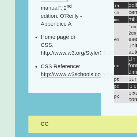
pol
in
nd
manual
", 2
cen
cm
edition, O'Reilly -
mil
mm
Appendice A
1em
2em
Home page di
ese
em
CSS:
uni
aut
http://www.w3.org/Style/CSS/
Un
fon
ex
CSS Reference:
dim
http://www.w3schools.com/cssref/
pun
pt
'pic
pc
pix
px
com
CC