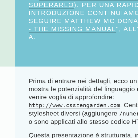
SUPERARLO
). PER UNA RAPI
INTRODUZIONE CONTINUIAM
SEGUIRE MATTHEW MC DONAL
- THE MISSING MANUAL
", AL
A.
Prima di entrare nei dettagli, ecco un
mostra le potenzialità del linguaggio 
venire voglia di approfondire:
. Cent
http://www.csszengarden.com
stylesheet diversi (aggiungere
/nume
o sono applicati allo
stesso
codice H
Questa presentazione
è strutturata, 