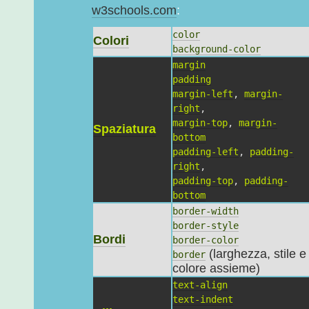
w3schools.com
:
color
Colori
background-color
margin
padding
margin-left
,
margin-
right
,
margin-top
,
margin-
Spaziatura
bottom
padding-left
,
padding-
right
,
padding-top
,
padding-
bottom
border-width
border-style
Bordi
border-color
(larghezza, stile e
border
colore assieme)
text-align
text-indent